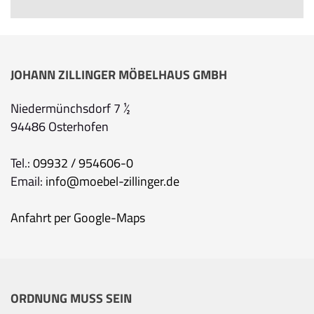
JOHANN ZILLINGER MÖBELHAUS GMBH
Niedermünchsdorf 7 ½
94486 Osterhofen
Tel.:
09932 / 954606-0
Email:
info@moebel-zillinger.de
Anfahrt per Google-Maps
Ihre Kontaktdaten
Alle mit Stern gekennzeichneten Felder sind Pfli
Name
*
ORDNUNG MUSS SEIN