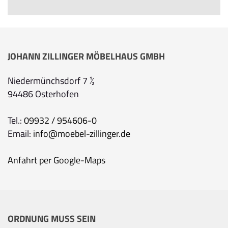
JOHANN ZILLINGER MÖBELHAUS GMBH
Niedermünchsdorf 7 ½
94486 Osterhofen
Tel.:
09932 / 954606-0
Email:
info@moebel-zillinger.de
Anfahrt per Google-Maps
Ihre Kontaktdaten
Alle mit Stern gekennzeichneten Felder sind Pfli
Name
*
ORDNUNG MUSS SEIN